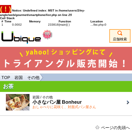
( ! )
Notice: Undefined index: MST in /home/users/2/try-
angle/web/gourmet/smartphone/list.php on line
25
Call Stack
#
Time
Memory
Function
Location
1
0.0002
233816
{main}( )
.../list.php
:
0
店舗検索
TOP
岩国
その他
お茶
岩国 / その他
小さなパン屋 Bonheur
おしゃべりに花咲く、対面式パン屋さん
ページの先頭へ