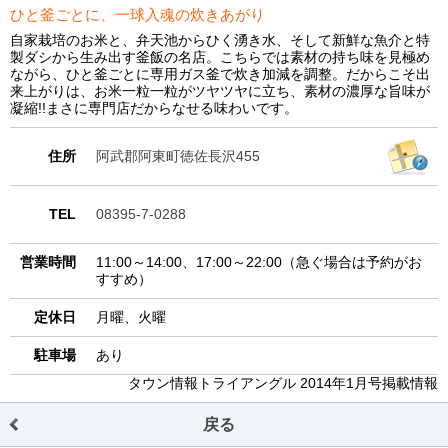
ひと釜ごとに、一球入魂の炊きあがり
自家栽培のお米と、弁天池からひく湧き水、そして新鮮な魚介と特
製ダシから生み出す釜飯の名店。こちらでは素材の持ち味を見極め
ながら、ひと釜ごとに専用ガス釜で炊き加減を調整。だからこそ出
来上がりは、お米一粒一粒がツヤツヤに立ち、素材の濃厚な旨味が
凝縮!!まさに専門店だからなせる味わいです。
住所
阿武郡阿東町徳佐長沢455
TEL
08395-7-0288
営業時間
11:00～14:00、17:00～22:00（急ぐ場合は予約がお
すすめ）
定休日
月曜、火曜
駐車場
あり
タウン情報トライアングル 2014年1月号掲載情報
戻る